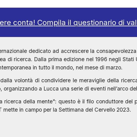
rere conta! Compila il questionario di v
ernazionale dedicato ad accrescere la consapevolezza d
ea di ricerca. Dalla prima edizione nel 1996 negli Stati U
ontemporanea in tutto il mondo, nel mese di marzo.
lla volontà di condividere le meraviglie della ricerca
, organizzando a Lucca una serie di eventi nell’arco de
la ricerca della mente"
:
questo è il filo conduttore del 
MT
mette
in campo per la Settimana del Cervello 202
3
.